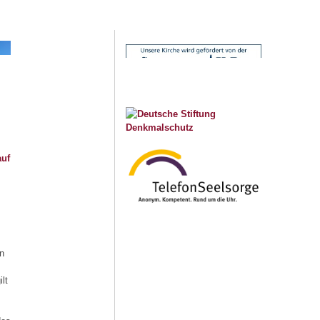
auf
an
lt