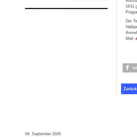
Ausfl
1631 g
Progr
Der Te
Halbpe
Anmeld
Mail:
te
Zurück
04. September 2026