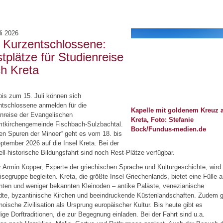
li 2026
 Kurzentschlossene:
tplätze für Studienreise
h Kreta
is zum 15. Juli können sich
ntschlossene anmelden für die
Kapelle mit goldenem Kreuz 
nreise der Evangelischen
Kreta, Foto: Stefanie
tkirchengemeinde Fischbach-Sulzbachtal.
Bock/Fundus-medien.de
en Spuren der Minoer“ geht es vom 18. bis
ptember 2026 auf die Insel Kreta. Bei der
uell-historische Bildungsfahrt sind noch Rest-Plätze verfügbar.
r Armin Kopper, Experte der griechischen Sprache und Kulturgeschichte, wird
isegruppe begleiten. Kreta, die größte Insel Griechenlands, bietet eine Fülle 
ten und weniger bekannten Kleinoden – antike Paläste, venezianische
dte, byzantinische Kirchen und beeindruckende Küstenlandschaften. Zudem gi
noische Zivilisation als Ursprung europäischer Kultur. Bis heute gibt es
ige Dorftraditionen, die zur Begegnung einladen. Bei der Fahrt sind u.a.