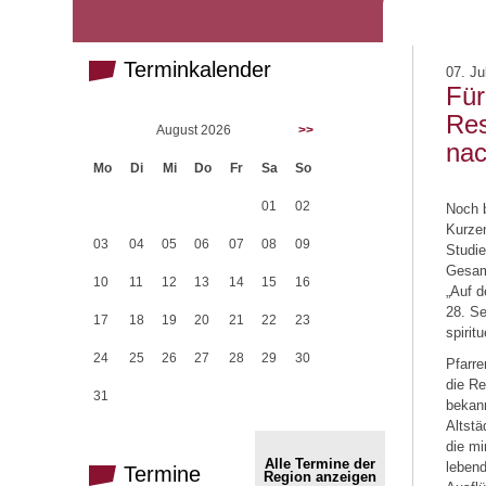
Terminkalender
07. Ju
Für
Res
August 2026
>>
nac
Mo
Di
Mi
Do
Fr
Sa
So
01
02
Noch b
Kurze
03
04
05
06
07
08
09
Studie
Gesam
10
11
12
13
14
15
16
„Auf d
28. Se
17
18
19
20
21
22
23
spirit
24
25
26
27
28
29
30
Pfarre
die Re
31
bekann
Altstä
die mi
Alle Termine der
lebend
Termine
Region anzeigen