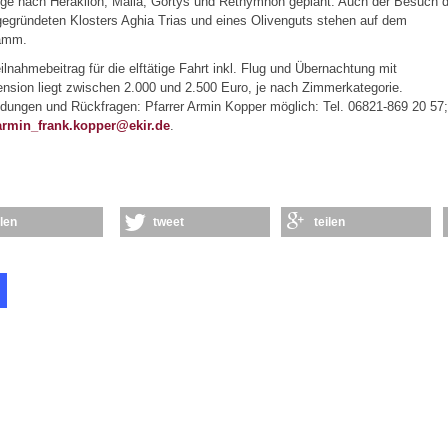
üge nach Heraklion, Malia, Gortys und Rethymnon geplant. Auch der Besuch 
egründeten Klosters Aghia Trias und eines Olivenguts stehen auf dem
amm.
ilnahmebeitrag für die elftätige Fahrt inkl. Flug und Übernachtung mit
nsion liegt zwischen 2.000 und 2.500 Euro, je nach Zimmerkategorie.
ungen und Rückfragen: Pfarrer Armin Kopper möglich: Tel. 06821-869 20 57;
armin_frank.kopper@ekir.de
.
ilen
tweet
teilen