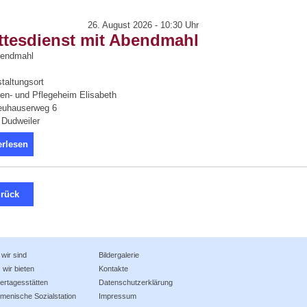
26. August 2026 - 10:30 Uhr
ttesdienst mit Abendmahl
bendmahl
taltungsort
en- und Pflegeheim Elisabeth
uhauserweg 6
 Dudweiler
erlesen
rück
wir sind
Bildergalerie
wir bieten
Kontakte
ertagesstätten
Datenschutzerklärung
menische Sozialstation
Impressum