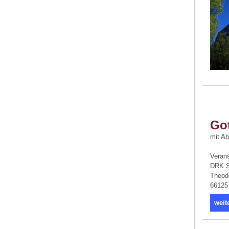
Go
mit A
Verans
DRK S
Theod
66125
weit