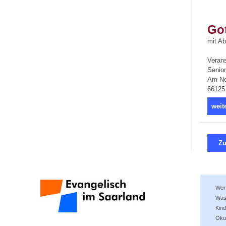
Go
mit A
Verans
Senior
Am Ne
66125
weit
Zu
Wer 
Was 
Kind
Öku