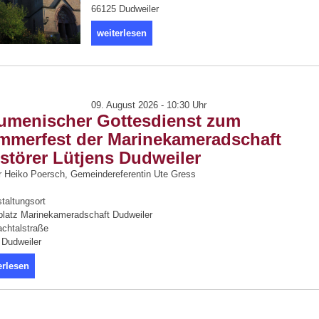
66125 Dudweiler
weiterlesen
09. August 2026 - 10:30 Uhr
umenischer Gottesdienst zum
mmerfest der Marinekameradschaft
störer Lütjens Dudweiler
r Heiko Poersch, Gemeindereferentin Ute Gress
taltungsort
platz Marinekameradschaft Dudweiler
achtalstraße
 Dudweiler
erlesen